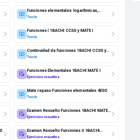
Funciones elementales: logarítmicas,
exponenciales e inversas 4ESO
Teoría
Funciones I 1BACHI CCSS y MATE I
Teoría
Continuidad de funciones 1BACHI CCSS y
MATE I
Teoría
Funciones Elementales 1BACHI MATE I
Ejercicios resueltos
Mate repaso Funciones elementales 4ESO
Teoría
Examen Resuelto Funciones 1BACHI MATE
II
Ejercicios resueltos
SS
Examen Resuelto Funciones II 1BACHI
CCSS
Ejercicios resueltos