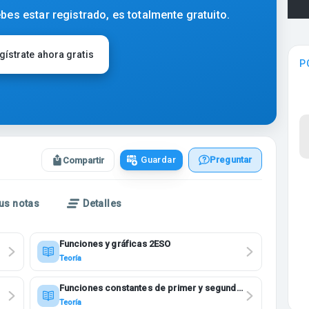
bes estar registrado, es totalmente gratuito.
gístrate ahora gratis
P
Guardar
Preguntar
Compartir
us notas
Detalles
Funciones y gráficas 2ESO
Teoría
Funciones constantes de primer y segundo
grado 3ESO
Teoría