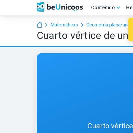
Contenido
He
Matemáticas
Geometría plana/analí
Cuarto vértice de un
Cuarto vértic