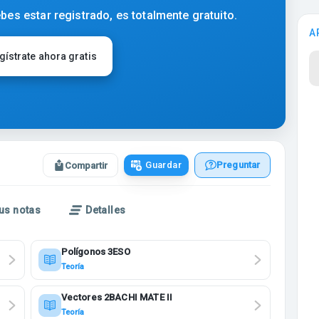
bes estar registrado, es totalmente gratuito.
A
gístrate ahora gratis
Guardar
Preguntar
Compartir
us notas
Detalles
Polígonos 3ESO
Teoría
Vectores 2BACHI MATE II
Teoría