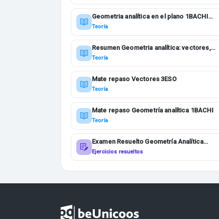
Geometria analítica en el plano 1BACHI
MATE I
Teoría
Resumen Geometria analítica: vectores,
rectas y planos
Teoría
Mate repaso Vectores 3ESO
Teoría
Mate repaso Geometría analítica 1BACHI
Teoría
Examen Resuelto Geometría Analítica
1BACHI MATE I
Ejercicios resueltos