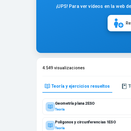
¡UPS! Para ver vídeos en la web de
Re
4.549 visualizaciones
Teoría y ejercicios resueltos
T
Geometría plana 2ESO
Teoría
Poligonos y circunferencias 1ESO
Teoría