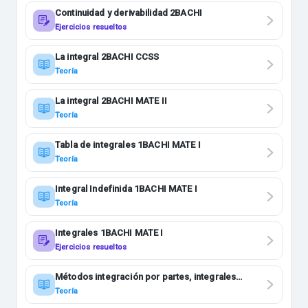
Continuidad y derivabilidad 2BACHI
Ejercicios resueltos
La integral 2BACHI CCSS
Teoría
La integral 2BACHI MATE II
Teoría
Tabla de integrales 1BACHI MATE I
Teoría
Integral Indefinida 1BACHI MATE I
Teoría
Integrales 1BACHI MATE I
Ejercicios resueltos
Métodos integración por partes, integrales
cuadráticas e irracionales 2BACHI CCSS y MATE
Teoría
II