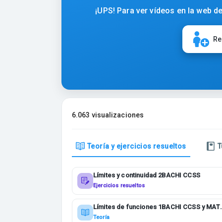
¡UPS! Para ver vídeos en la web de
Re
6.063 visualizaciones
Teoría y ejercicios resueltos
T
Límites y continuidad 2BACHI CCSS
Ejercicios resueltos
Límites de funciones 1BACHI CCSS y MAT
I
Teoría