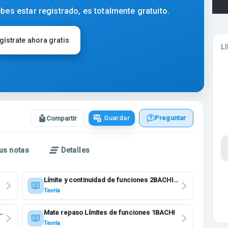
bes estar registrado, es totalmente gratuito.
gístrate ahora gratis
L
Guardar
Preguntar
Compartir
us notas
Detalles
Límite y continuidad de funciones 2BACHI
MATE II
Teoría
E
Mate repaso Límites de funciones 1BACHI
Teoría