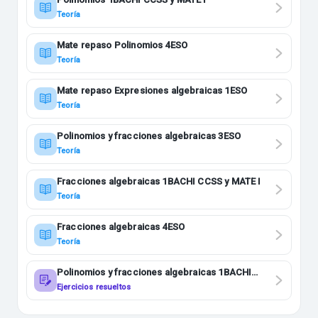
Teoría
Mate repaso Polinomios 4ESO
Teoría
Mate repaso Expresiones algebraicas 1ESO
Teoría
Polinomios y fracciones algebraicas 3ESO
Teoría
Fracciones algebraicas 1BACHI CCSS y MATE I
Teoría
Fracciones algebraicas 4ESO
Teoría
Polinomios y fracciones algebraicas 1BACHI
CCSS
Ejercicios resueltos