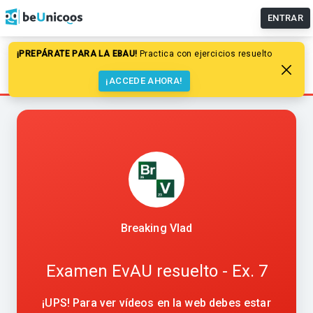
ENTRAR
¡PREPÁRATE PARA LA EBAU!
Practica con ejercicios resueltos paso a pa
Química
EBAU, EvAU, PAU
Enlace químico
Examen EvAU resuelto - Ex. 7
¡ACCEDE AHORA!
Breaking Vlad
Examen EvAU resuelto - Ex. 7
¡UPS! Para ver vídeos en la web debes estar