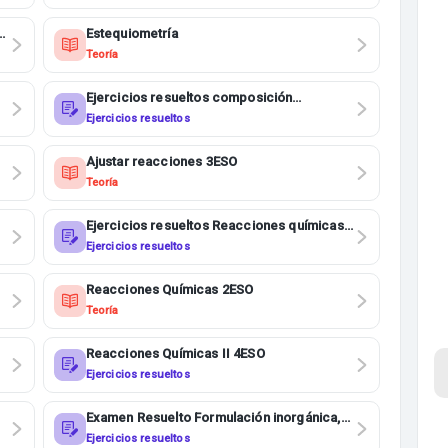
s
Estequiometría
Teoría
Ejercicios resueltos composición
centesimal 1BACHI
Ejercicios resueltos
Ajustar reacciones 3ESO
Teoría
Ejercicios resueltos Reacciones químicas
2ESO
Ejercicios resueltos
Reacciones Químicas 2ESO
Teoría
Reacciones Químicas II 4ESO
Ejercicios resueltos
Examen Resuelto Formulación inorgánica,
Reacciones químicas y enlaces 4ESO
Ejercicios resueltos