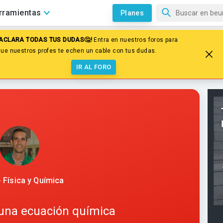
rramientas
Planes
¡ACLARA TODAS TUS DUDAS🤔!
Entra en nuestros foros para
de reacciones
que nuestros profes te echen un cable con tus dudas.
uación química
IR AL FORO
- Física y Química
una ecuación química