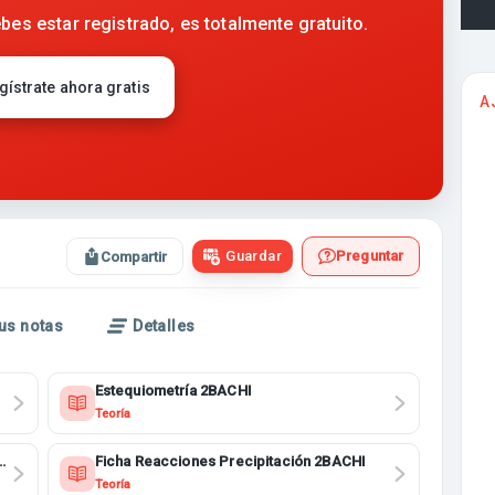
bes estar registrado, es totalmente gratuito.
gístrate ahora gratis
A
Guardar
Preguntar
Compartir
us notas
Detalles
Estequiometría 2BACHI
Teoría
s
Ficha Reacciones Precipitación 2BACHI
Teoría