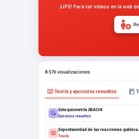
¡UPS! Para ver vídeos en la web de
Re
8.576 visualizaciones
Teoría y ejercicios resueltos
T
Estequiometría 2BACHI
Ejercicios resueltos
Espontaneidad de las reacciones química
2BACHI
Teoría