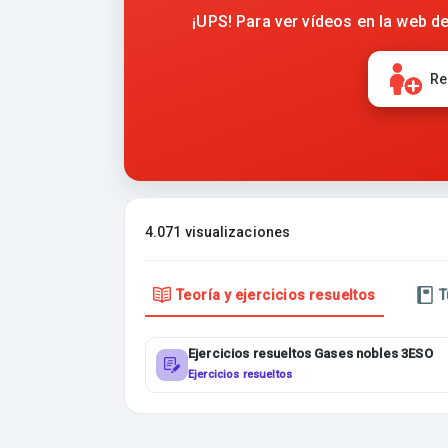
¡UPS! Para ver vídeos en la web de
Re
4.071 visualizaciones
Teoría y ejercicios resueltos
T
Ejercicios resueltos Gases nobles 3ESO
Ejercicios resueltos