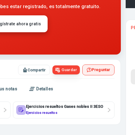
bes estar registrado, es totalmente gratuito.
gístrate ahora gratis
P
Guardar
Preguntar
Compartir
us notas
Detalles
Ejercicios resueltos Gases nobles II 3ESO
Ejercicios resueltos