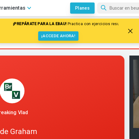
rramientas
Planes
¡PREPÁRATE PARA LA EBAU!
Practica con ejercicios resueltos paso a 
iedades y otras leyes de los gases
¡ACCEDE AHORA!
reaking Vlad
 de Graham