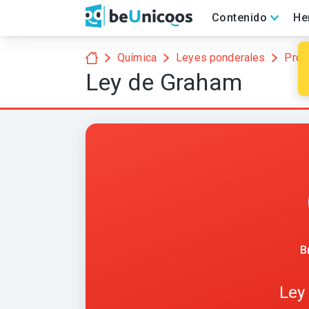
Contenido
He
Química
Leyes ponderales
Prop
Ley de Graham
B
Ley