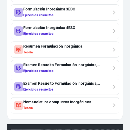
Formulación Inorgánica 3ESO
Ejercicios resueltos
Formulación Inorgánica 4ESO
Ejercicios resueltos
Resumen Formulación inorgánica
Teoría
Examen Resuelto Formulación inorgánica,
Reacciones químicas y enlaces 4ESO
Ejercicios resueltos
Examen Resuelto Formulación inorgánica,
Reacciones químicas y átomos 4ESO
Ejercicios resueltos
Nomenclatura compustos inorgánicos
Teoría