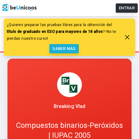
ENTRAR
¿Quieres preparar las pruebas libres para la obtención del
Química
Química inorgánica
título de graduado en ESO para mayores de 18 años
? !No te
Formulación inorgánica
pierdas nuestro curso!
Compuestos binarios-Peróxidos | IUPAC 2005
SABER MÁS
Breaking Vlad
Compuestos binarios-Peróxidos
| IUPAC 2005