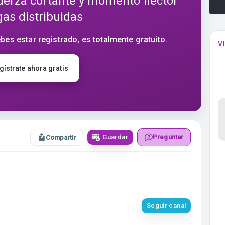
uerza cortante y momento flector
gas distribuidas
bes estar registrado, es totalmente gratuito.
V
gístrate ahora gratis
Guardar
Preguntar
Compartir
Seguir canal