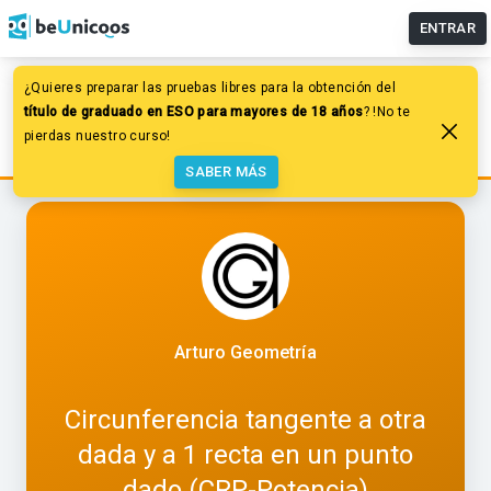
ENTRAR
¿Quieres preparar las pruebas libres para la obtención del
Dibujo
Tangencias
Tangencias por potencias
título de graduado en ESO para mayores de 18 años
? !No te
Circunferencia tangente a otra dada y a 1 recta en un
pierdas nuestro curso!
punto dado (CRP-Potencia)
SABER MÁS
Arturo Geometría
Circunferencia tangente a otra
dada y a 1 recta en un punto
dado (CRP-Potencia)