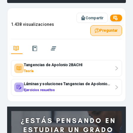
Compartir
1.438 visualizaciones
Preguntar
Tangencias de Apolonio 2BACHI
Teoría
Láminas y soluciones Tangencias de Apolonio
2BACHI
Ejercicios resueltos