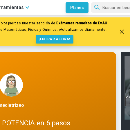
rramientas
Planes
No te pierdas nuestra sección de
Exámenes resueltos de EvAU
or potencias
de Matemáticas, Física y Química. ¡Actualizamos diariamente!
ENCIA en 6 pasos
¡ENTRAR AHORA!
mediatrizeo
r POTENCIA en 6 pasos