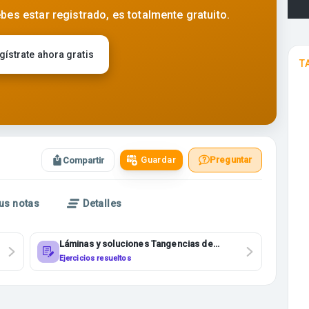
bes estar registrado, es totalmente gratuito.
gístrate ahora gratis
T
Guardar
Preguntar
Compartir
us notas
Detalles
Láminas y soluciones Tangencias de
Apolonio 2BACHI
Ejercicios resueltos