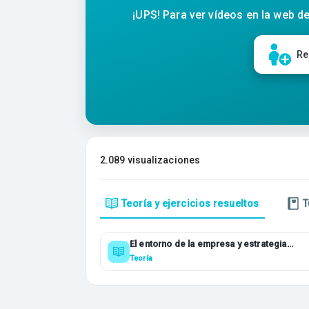
¡UPS! Para ver vídeos en la web de
Re
2.089 visualizaciones
Teoría y ejercicios resueltos
T
El entorno de la empresa y estrategia
empresarial
Teoría