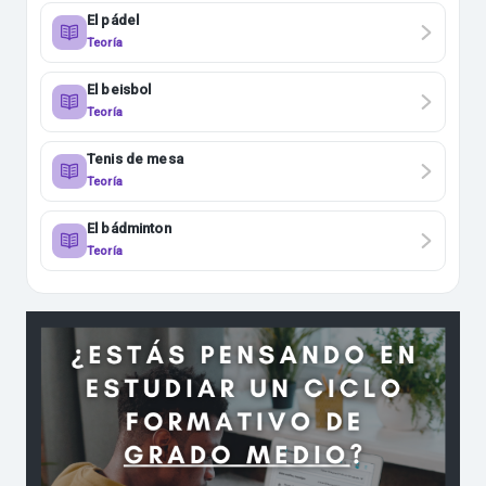
El pádel
Teoría
El beisbol
Teoría
Tenis de mesa
Teoría
El bádminton
Teoría