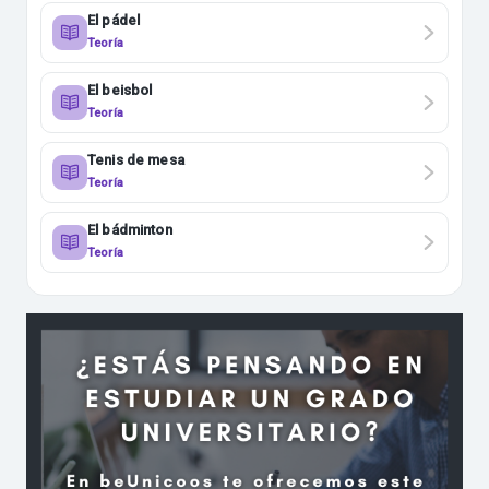
El pádel
Teoría
El beisbol
Teoría
Tenis de mesa
Teoría
El bádminton
Teoría