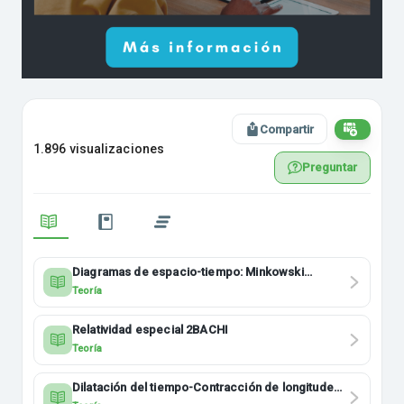
Compartir
1.896 visualizaciones
Preguntar
Diagramas de espacio-tiempo: Minkowski
2BACHI
Teoría
Relatividad especial 2BACHI
Teoría
Dilatación del tiempo-Contracción de longitudes
2BACHI