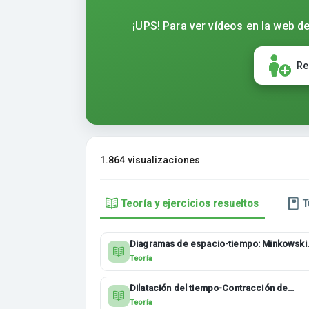
¡UPS! Para ver vídeos en la web de
Re
1.864 visualizaciones
Teoría y ejercicios resueltos
T
Diagramas de espacio-tiempo: Minkowski
2BACHI
Teoría
Dilatación del tiempo-Contracción de
longitudes 2BACHI
Teoría