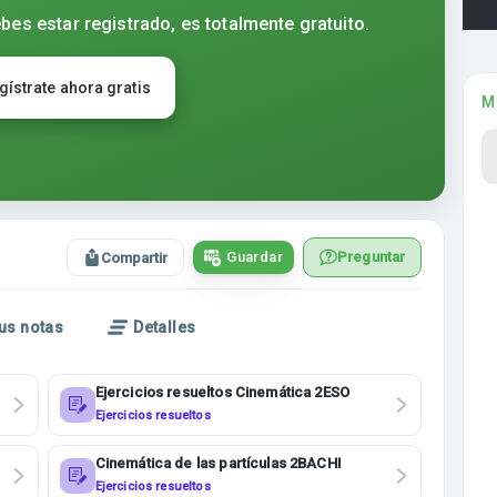
bes estar registrado, es totalmente gratuito.
gístrate ahora gratis
M
Guardar
Preguntar
Compartir
us notas
Detalles
Ejercicios resueltos Cinemática 2ESO
Ejercicios resueltos
Cinemática de las partículas 2BACHI
Ejercicios resueltos