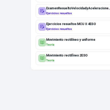
ExamenResueltoVelocidadyAceleracione
4ESO
Ejercicios resueltos
Ejercicios resueltos MCU II 4ESO
Ejercicios resueltos
Movimiento rectilíneo y uniforme
Teoría
Movimiento rectilÍneo 2ESO
Teoría