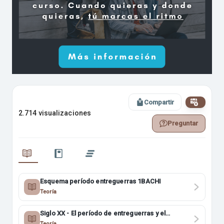
Compartir
2.714 visualizaciones
Preguntar
Esquema período entreguerras 1BACHI
Teoría
Siglo XX - El período de entreguerras y el
problema de Palestina 4ESO
Teoría