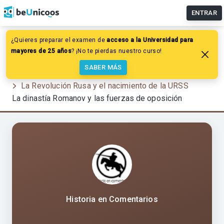
ENTRAR
¿Quieres preparar el examen de
acceso a la Universidad para
Historia
mayores de 25 años
? ¡No te pierdas nuestro curso!
El mundo en el periodo de entreguerras y las
SABER MÁS
revoluciones liberales
La Revolución Rusa y el nacimiento de la URSS
La dinastía Romanov y las fuerzas de oposición
Historia en Comentarios