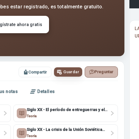
bes estar registrado, es totalmente gratuito.
gístrate ahora gratis
L
U
Guardar
Preguntar
Compartir
us notas
Detalles
Siglo XX - El período de entreguerras y el
problema de Palestina 4ESO
Teoría
Siglo XX - La crisis de la Unión Soviética
4ESO
Teoría