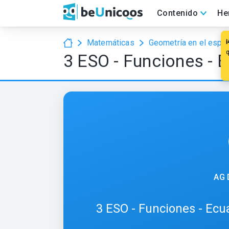
Contenido
He
Matemáticas
Geometría en el espa
3 ESO - Funciones - E
AG 
3 ESO - Funciones - Ecua