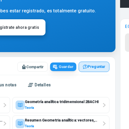
bes estar registrado, es totalmente gratuito.
E
gístrate ahora gratis
Guardar
Preguntar
Compartir
us notas
Detalles
Geometría analítica tridimensional 2BACHI
Teoría
E
Resumen Geometria analítica: vectores,
rectas y planos
Teoría