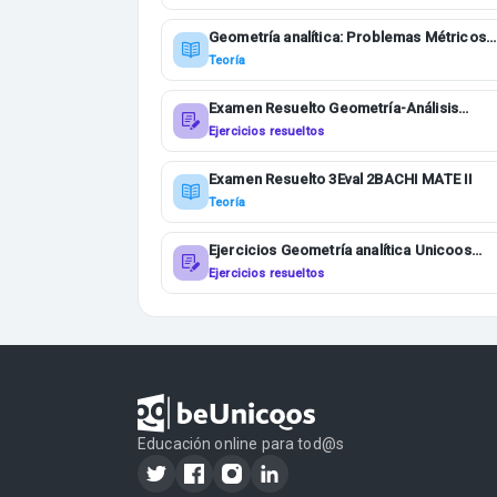
Geometría analítica: Problemas Métricos
2BACHI MATE II
Teoría
Examen Resuelto Geometría-Análisis
2BACHI MATE II
Ejercicios resueltos
Examen Resuelto 3Eval 2BACHI MATE II
Teoría
Ejercicios Geometría analítica Unicoos
1BACHI MATE I
Ejercicios resueltos
Educación online para tod@s