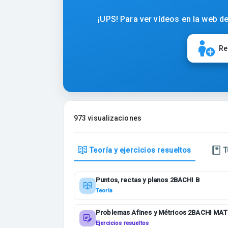
¡UPS! Para ver vídeos en la web de
Re
973 visualizaciones
Teoría y ejercicios resueltos
T
Puntos, rectas y planos 2BACHI B
Teoría
Problemas Afines y Métricos 2BACHI MAT
II
Ejercicios resueltos