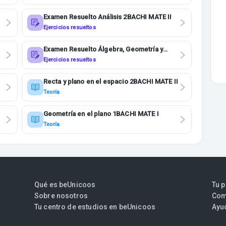
Examen Resuelto Análisis 2BACHI MATE II
Ejercicios resueltos
Examen Resuelto Álgebra, Geometría y
Análisis 2BACHI MATE II
Ejercicios resueltos
Recta y plano en el espacio 2BACHI MATE II
Teoría
Geometría en el plano 1BACHI MATE I
Teoría
Qué es beUnicoos
Tu 
Sobre nosotros
Com
Tu centro de estudios en beUnicoos
Ayu