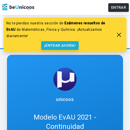
ENTRAR
No te pierdas nuestra sección de
Exámenes resueltos de
Matemáticas
Límites y continuidad
EvAU
de Matemáticas, Física y Química. ¡Actualizamos
Continuidad de una función
diariamente!
Modelo EvAU 2021 - Continuidad
¡ENTRAR AHORA!
unicoos
Modelo EvAU 2021 -
Continuidad