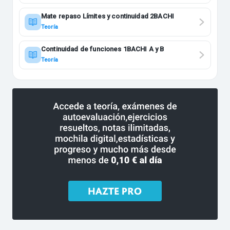
Mate repaso Límites y continuidad 2BACHI
Teoría
Continuidad de funciones 1BACHI A y B
Teoría