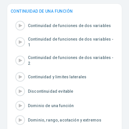
CONTINUIDAD DE UNA FUNCIÓN
Continuidad de funciones de dos variables
Continuidad de funciones de dos variables -
1
Continuidad de funciones de dos variables -
2
Continuidad y limites laterales
Discontinuidad evitable
Dominio de una función
Dominio, rango, acotación y extremos