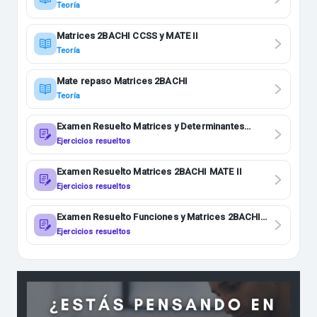
Teoría
Matrices 2BACHI CCSS y MATE II
Teoría
Mate repaso Matrices 2BACHI
Teoría
Examen Resuelto Matrices y Determinantes
2BACHI MATE II
Ejercicios resueltos
Examen Resuelto Matrices 2BACHI MATE II
Ejercicios resueltos
Examen Resuelto Funciones y Matrices 2BACHI
MATE II
Ejercicios resueltos