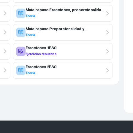
Mate repaso Fracciones, proporcionalidad
y porcentajes 2ESO
Teoría
Mate repaso Proporcionalidad y
porcentajes 1ESO
Teoría
Fracciones 1ESO
Ejercicios resueltos
Fracciones 2ESO
Teoría