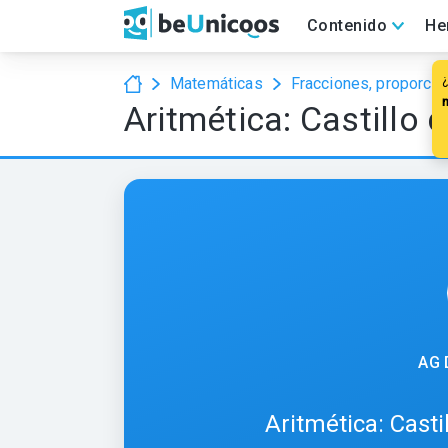
Contenido
He
Matemáticas
Fracciones, proporcio
Aritmética: Castillo 
AG 
Aritmética: Casti