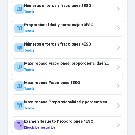
Números enteros y fracciones 3ESO
Teoría
Proporcionalidad y porcentajes 3ESO
Teoría
Números enteros y fracciones 4ESO
Teoría
Mate repaso Fracciones, proporcionalidad y
porcentajes 2ESO
Teoría
Mate repaso Fracciones 1ESO
Teoría
Mate repaso Proporcionalidad y porcentajes
1ESO
Teoría
Examen Resuelto Proporciones 1ESO
Ejercicios resueltos