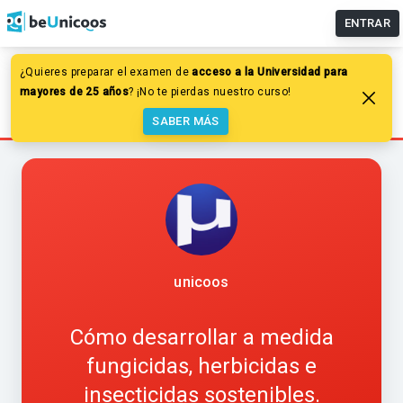
ENTRAR
¿Quieres preparar el examen de
acceso a la Universidad para
Química
Especiales
uniQoos
mayores de 25 años
? ¡No te pierdas nuestro curso!
Cómo desarrollar a medida fungicidas, herbicidas e
insecticidas sostenibles.
SABER MÁS
unicoos
Cómo desarrollar a medida
fungicidas, herbicidas e
insecticidas sostenibles.