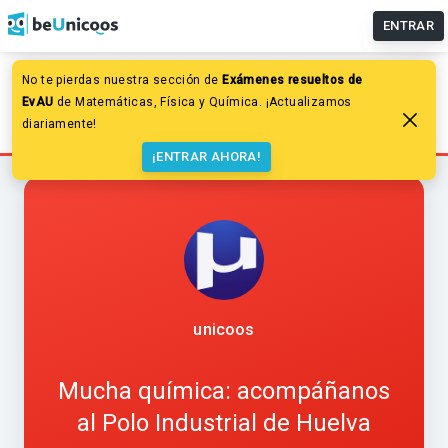
ENTRAR
No te pierdas nuestra sección de
Exámenes resueltos de
Química
Especiales
uniQoos
EvAU
de Matemáticas, Física y Química. ¡Actualizamos
Mucha química: acompáñanos al Polo Industrial de
diariamente!
Huelva
¡ENTRAR AHORA!
unicoos
Mucha química: acompáñanos
al Polo Industrial de Huelva