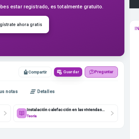
bes estar registrado, es totalmente gratuito.
gístrate ahora gratis
I
Guardar
Preguntar
Compartir
us notas
Detalles
Instalación calefacción en las viviendas
4ESO
Teoría