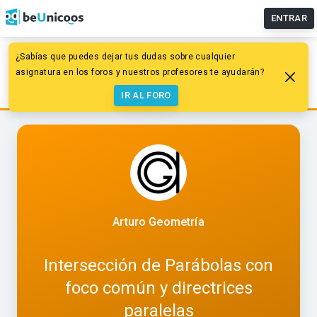
ENTRAR
¿Sabías que puedes dejar tus dudas sobre cualquier
Dibujo
Sistema diédrico
Intersecciones
asignatura en los foros y nuestros profesores te ayudarán?
Intersección de Parábolas con foco común y directrices
paralelas
IR AL FORO
Arturo Geometría
Intersección de Parábolas con
foco común y directrices
paralelas