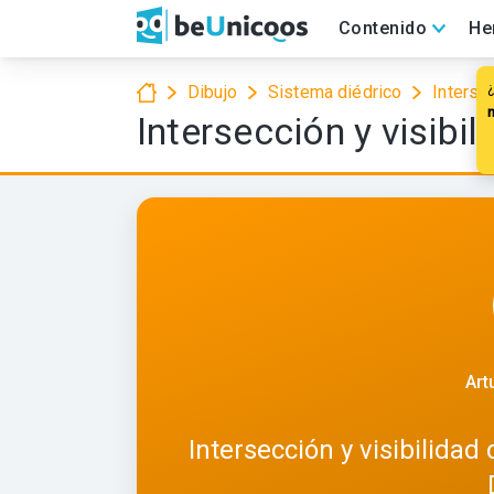
Contenido
He
Dibujo
Sistema diédrico
Interse
Intersección y visibi
Art
Intersección y visibilida