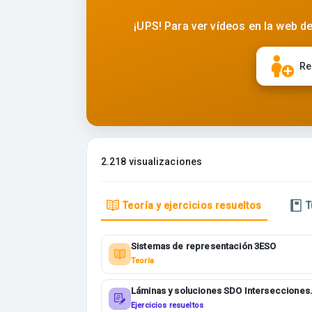
¡UPS! Para ver vídeos en la web de
Re
2.218 visualizaciones
Teoría y ejercicios resueltos
T
Sistemas de representación 3ESO
Teoría
Láminas y soluciones SDO Intersecciones
2BACHI
Ejercicios resueltos