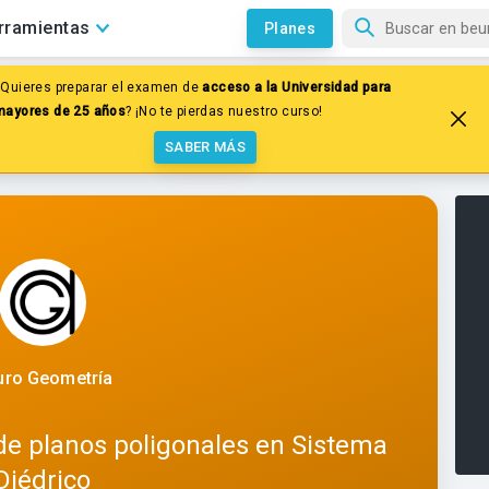
rramientas
Planes
¿Quieres preparar el examen de
acceso a la Universidad para
cciones
mayores de 25 años
? ¡No te pierdas nuestro curso!
lidad de planos poligonales e
SABER MÁS
uro Geometría
d de planos poligonales en Sistema
Diédrico