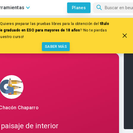
rramientas
Planes
Quieres preparar las pruebas libres para la obtención del
título
es
Relieve y paisaje de España y Europa
de graduado en ESO para mayores de 18 años
? !No te pierdas
 interior
nuestro curso!
SABER MÁS
Chacón Chaparro
 paisaje de interior