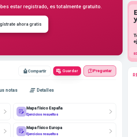
bes estar registrado, es totalmente gratuito.
gístrate ahora gratis
Guardar
Preguntar
Compartir
R
us notas
Detalles
Mapa físico España
Ejercicios resueltos
Mapa físico Europa
Ejercicios resueltos