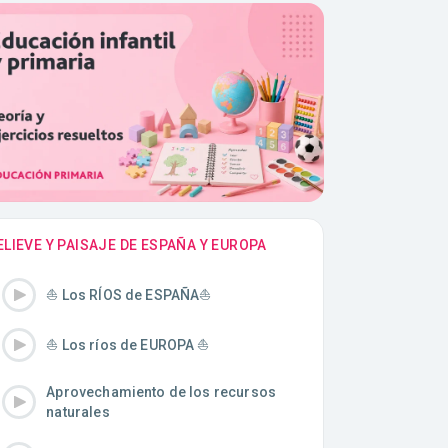
ELIEVE Y PAISAJE DE ESPAÑA Y EUROPA
⛵️ Los RÍOS de ESPAÑA⛵️
⛵️ Los ríos de EUROPA ⛵️
Aprovechamiento de los recursos
naturales