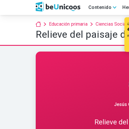
Contenido
He
¿
Educación primaria
Ciencias Social
Relieve del paisaje de
Jesús 
Relieve del