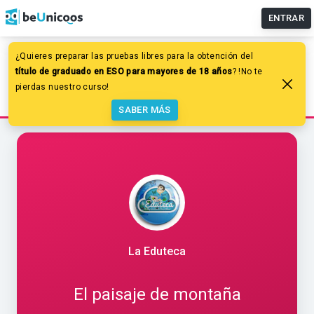
ENTRAR
¿Quieres preparar las pruebas libres para la obtención del
Educación primaria
Ciencias Sociales
título de graduado en ESO para mayores de 18 años
? !No te
Relieve y paisaje de España y Europa
pierdas nuestro curso!
El paisaje de montaña
SABER MÁS
La Eduteca
El paisaje de montaña