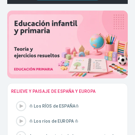
RELIEVE Y PAISAJE DE ESPAÑA Y EUROPA
⛵️ Los RÍOS de ESPAÑA⛵️
⛵️ Los ríos de EUROPA ⛵️