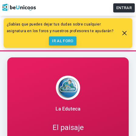
ENTRAR
¿Sabías que puedes dejar tus dudas sobre cualquier
Educación primaria
Ciencias Sociales
asignatura en los foros y nuestros profesores te ayudarán?
Relieve y paisaje de España y Europa
IR AL FORO
El paisaje
La Eduteca
El paisaje