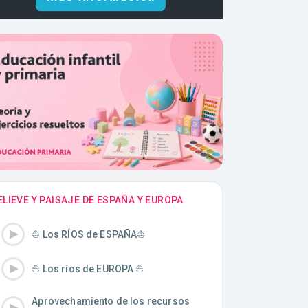
ELIEVE Y PAISAJE DE ESPAÑA Y EUROPA
⛵️ Los RÍOS de ESPAÑA⛵️
⛵️ Los ríos de EUROPA ⛵️
Aprovechamiento de los recursos