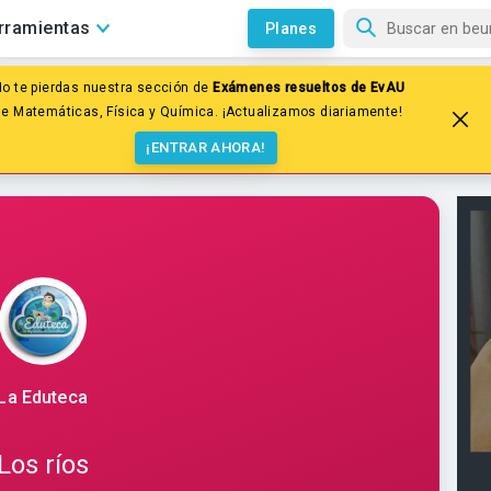
rramientas
Planes
No te pierdas nuestra sección de
Exámenes resueltos de EvAU
es
Relieve y paisaje de España y Europa
de Matemáticas, Física y Química. ¡Actualizamos diariamente!
¡ENTRAR AHORA!
La Eduteca
Los ríos