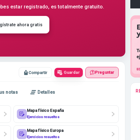
bes estar registrado, es totalmente gratuito.
gístrate ahora gratis
Guardar
Preguntar
Compartir
R
us notas
Detalles
Mapa físico España
Ejercicios resueltos
Mapa físico Europa
Ejercicios resueltos