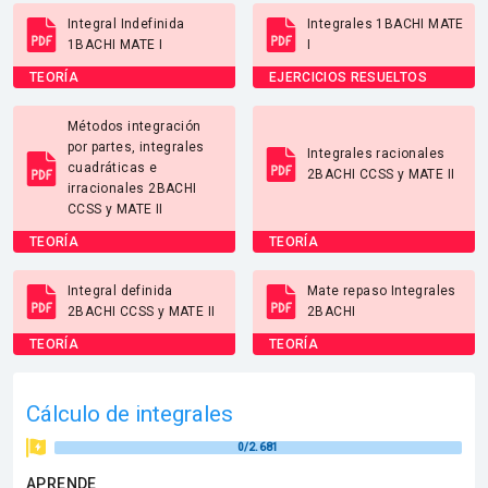
Integral Indefinida
Integrales 1BACHI MATE
1BACHI MATE I
I
TEORÍA
EJERCICIOS RESUELTOS
Métodos integración
por partes, integrales
Integrales racionales
cuadráticas e
2BACHI CCSS y MATE II
irracionales 2BACHI
CCSS y MATE II
TEORÍA
TEORÍA
Integral definida
Mate repaso Integrales
2BACHI CCSS y MATE II
2BACHI
TEORÍA
TEORÍA
Cálculo de integrales
0/2.681
APRENDE