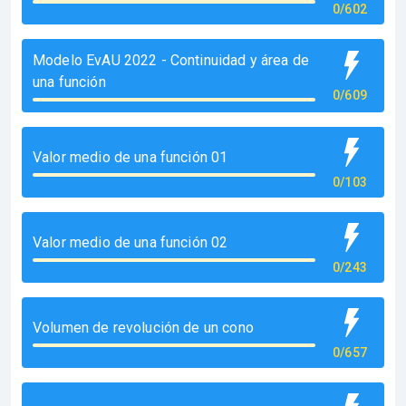
0/602
Modelo EvAU 2022 - Continuidad y área de
una función
0/609
Valor medio de una función 01
0/103
Valor medio de una función 02
0/243
Volumen de revolución de un cono
0/657