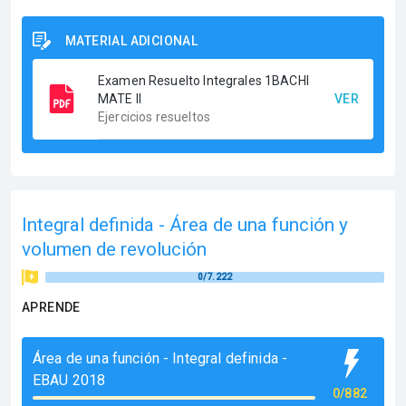
MATERIAL ADICIONAL
Examen Resuelto Integrales 1BACHI
MATE II
VER
Ejercicios resueltos
Integral definida - Área de una función y
volumen de revolución
0/7.222
APRENDE
Área de una función - Integral definida -
EBAU 2018
0/882