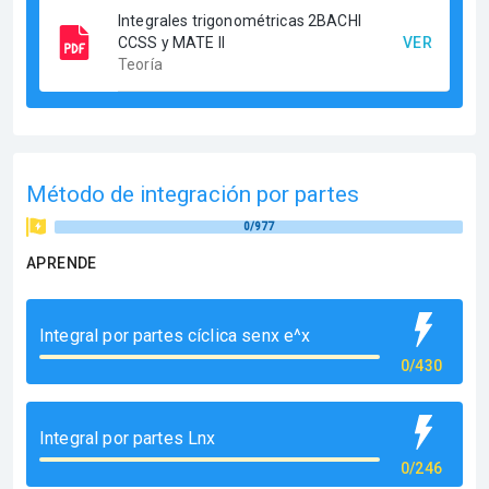
Integrales trigonométricas 2BACHI
CCSS y MATE II
VER
Teoría
Método de integración por partes
0/977
APRENDE
Integral por partes cíclica senx e^x
0/430
Integral por partes Lnx
0/246