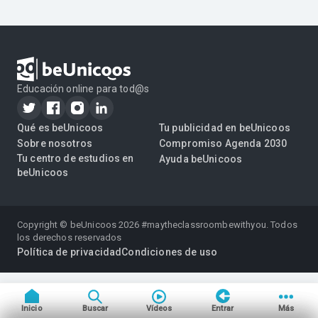
Educación online para tod@s
Qué es beUnicoos
Tu publicidad en beUnicoos
Sobre nosotros
Compromiso Agenda 2030
Tu centro de estudios en
Ayuda beUnicoos
beUnicoos
Copyright © beUnicoos
2026
#maytheclassroombewithyou. Todos
los derechos reservados
Política de privacidad
Condiciones de uso
Inicio
Buscar
Vídeos
Entrar
Más