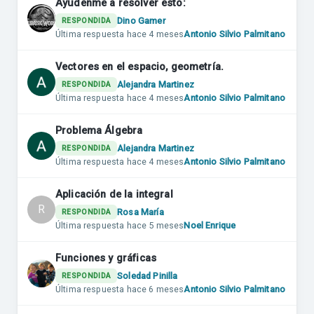
Ayudenme a resolver esto:
Dino Gamer
RESPONDIDA
Última respuesta
hace 4 meses
Antonio Silvio Palmitano
Vectores en el espacio, geometría.
Alejandra Martinez
RESPONDIDA
Última respuesta
hace 4 meses
Antonio Silvio Palmitano
Problema Álgebra
Alejandra Martinez
RESPONDIDA
Última respuesta
hace 4 meses
Antonio Silvio Palmitano
Aplicación de la integral
R
Rosa María
RESPONDIDA
Última respuesta
hace 5 meses
Noel Enrique
Funciones y gráficas
Soledad Pinilla
RESPONDIDA
Última respuesta
hace 6 meses
Antonio Silvio Palmitano